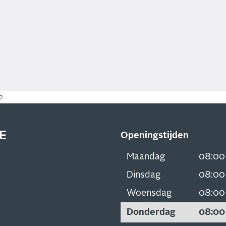
e
E
Openingstijden
Maandag
08:0
Dinsdag
08:0
Woensdag
08:0
Donderdag
08:0