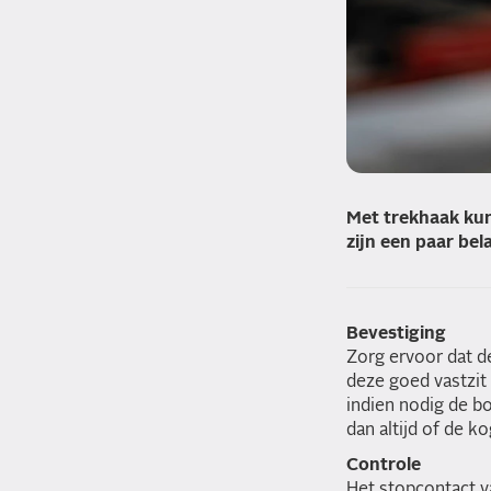
Met trekhaak kun
zijn een paar bel
Bevestiging
Zorg ervoor dat de
deze goed vastzit 
indien nodig de b
dan altijd of de k
Controle
Het stopcontact va