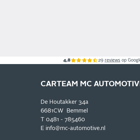
4,8
29
reviews
op Googl
CARTEAM MC AUTOMOTIV
De Houtakker 34a
6681CW Bemmel
T
0481 - 785460
E
info@mc-automotive.nl