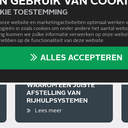
N GEBRUIK VAN COOKI
KIE TOESTEMMING
onze website en marketingactiviteiten optimaal werken 
logieën in zoals cookies om onder andere het aantal we
g kunnen we zulke informatie verwerken op onze websit
ebben op de functionaliteit van deze website.
ALLES ACCEPTEREN
01/07/2026
WAAROM EEN JUISTE
AFSTELLING VAN
RIJHULPSYSTEMEN
BELANGRIJK IS
Lees meer