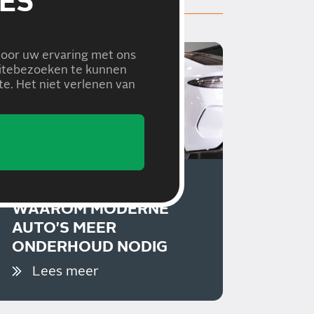
ES
voor uw ervaring met ons
bsitebezoeken te kunnen
e. Het niet verlenen van
20/05/2026
WAAROM MODERNE
AUTO'S MEER
ONDERHOUD NODIG
HEBBEN DAN VROEGER
Lees meer