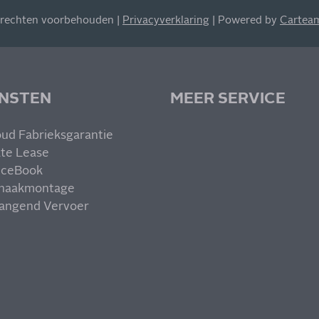
 rechten voorbehouden |
Privacyverklaring
| Powered by
Cartea
ENSTEN
MEER SERVICE
ud Fabrieksgarantie
ate Lease
iceBook
haakmontage
angend Vervoer