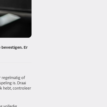
 bevestigen. Er
r regelmatig of
eling is. Draai
k hebt, controleer
g volledig