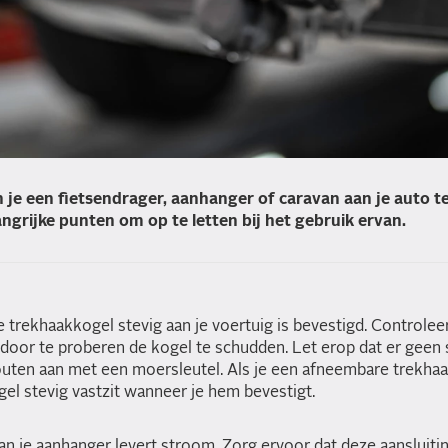
 je een fietsendrager, aanhanger of caravan aan je auto te
angrijke punten om op te letten bij het gebruik ervan.
 trekhaakkogel stevig aan je voertuig is bevestigd. Controlee
door te proberen de kogel te schudden. Let erop dat er geen sp
outen aan met een moersleutel. Als je een afneembare trekhaa
ogel stevig vastzit wanneer je hem bevestigt.
n je aanhanger levert stroom. Zorg ervoor dat deze aansluitin