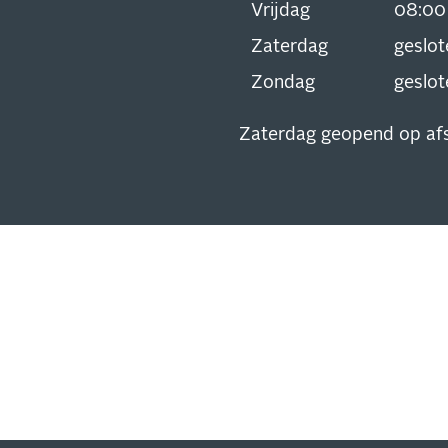
Vrijdag
08:0
Zaterdag
geslot
Zondag
geslot
Zaterdag geopend op af
SCHRIJVEN
EUWSBRIEF
 op de hoogte van al onze
s, aanbiedingen en meer!