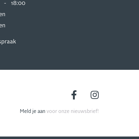
0
-
18:00
en
en
spraak
Meld je aan
voor onze nieuwsbrief!
MIS NIETS