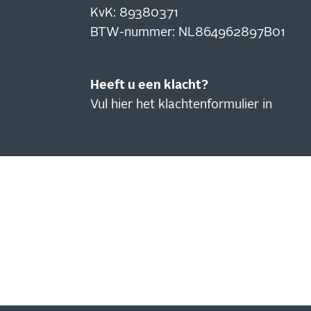
KvK: 89380371
BTW-nummer: NL864962897B01
Heeft u een klacht?
Vul hier het klachtenformulier in
IN
NI
Blijf
actie