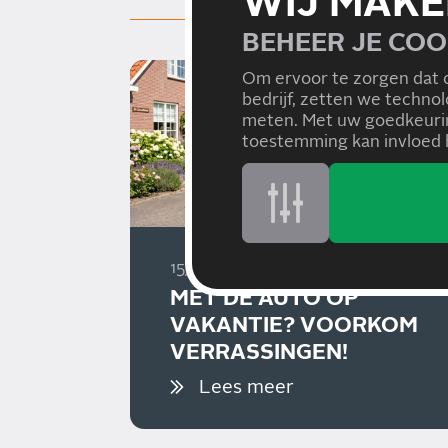
WIJ MAKE
BEHEER JE COO
Om ervoor te zorgen dat 
bedrijf, zetten we techno
meten. Met uw goedkeurin
toestemming kan invloed h
15/07/2026
MET DE AUTO OP
VAKANTIE? VOORKOM
VERRASSINGEN!
Lees meer