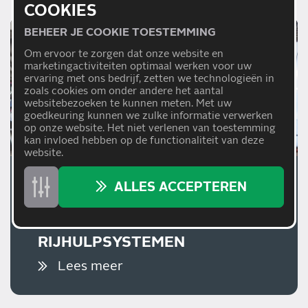
COOKIES
BEHEER JE COOKIE TOESTEMMING
Om ervoor te zorgen dat onze website en
marketingactiviteiten optimaal werken voor uw
ervaring met ons bedrijf, zetten we technologieën in
zoals cookies om onder andere het aantal
websitebezoeken te kunnen meten. Met uw
goedkeuring kunnen we zulke informatie verwerken
op onze website. Het niet verlenen van toestemming
kan invloed hebben op de functionaliteit van deze
website.
01/07/2026
ALLES ACCEPTEREN
WAAROM EEN JUISTE
AFSTELLING VAN
RIJHULPSYSTEMEN
BELANGRIJK IS
Lees meer