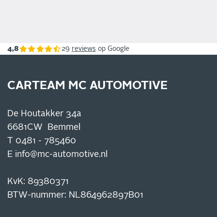
4,8
29
reviews
op Google
CARTEAM MC AUTOMOTIVE
De Houtakker 34a
6681CW Bemmel
T
0481 - 785460
E
info@mc-automotive.nl
KvK: 89380371
BTW-nummer: NL864962897B01